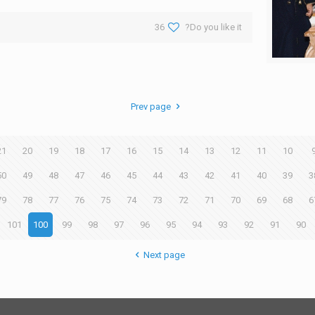
36
Do you like it?
Prev page
21
20
19
18
17
16
15
14
13
12
11
10
50
49
48
47
46
45
44
43
42
41
40
39
3
79
78
77
76
75
74
73
72
71
70
69
68
6
101
100
99
98
97
96
95
94
93
92
91
90
Next page