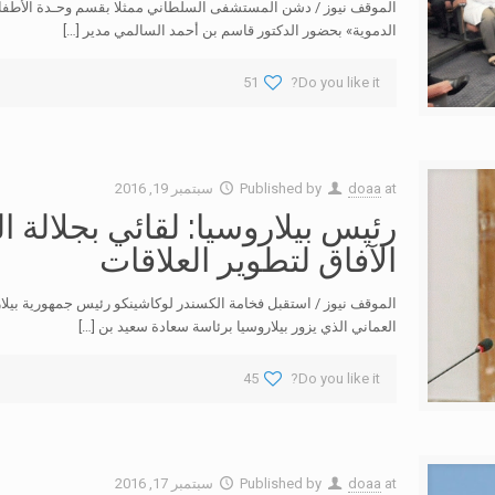
الموقف نيوز / دشن المستشفى السلطاني ممثلا بقسم وحـدة الأطفال 
الدموية» بحضور الدكتور قاسم بن أحمد السالمي مدير
[…]
51
Do you like it?
at
doaa
Published by
سبتمبر 19, 2016
الآفاق لتطوير العلاقات
الموقف نيوز / استقبل فخامة الكسندر لوكاشينكو رئيس جمهورية بيلا
العماني الذي يزور بيلاروسيا برئاسة سعادة سعيد بن
[…]
45
Do you like it?
at
doaa
Published by
سبتمبر 17, 2016