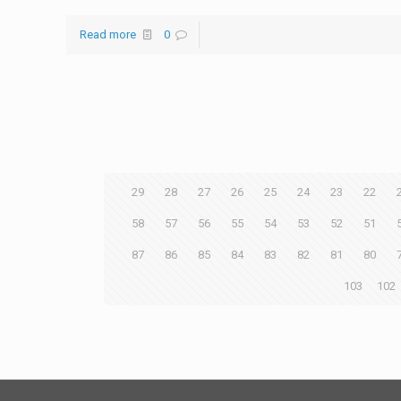
Read more
0
29
28
27
26
25
24
23
22
58
57
56
55
54
53
52
51
87
86
85
84
83
82
81
80
103
102