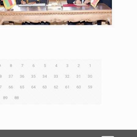
9
8
7
6
5
4
3
2
1
8
37
36
35
34
33
32
31
30
7
66
65
64
63
62
61
60
59
89
88