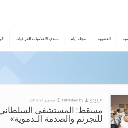
مية
العضوية
مجلة أيام
منتدى الاعلاميات العراقيات
كور
at
doaa
Published by
سبتمبر 21, 2016
مسقط: المستشفى السلطاني ي
للتجرثم والصدمة الـدموية»