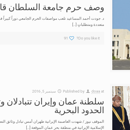
وصف حرم جامعة السلطان قا
د. جودت أحمد المساعيد تلعب مواصفات الحرم الجامعي دوراً كبيراً في 
متعددة ومتطلباتٍ
[…]
91
Do you like it?
at
doaa
Published by
سبتمبر 5, 2016
سلطنة عمان وإيران تتبادلان وث
الحدود البحرية
الموقف نيوز / شهدت العاصمة الإيرانية طهران أمس تبادل وثائق التصد
الإسلامية الإيرانية في منطقة بحر عمان الموقعة
[…]