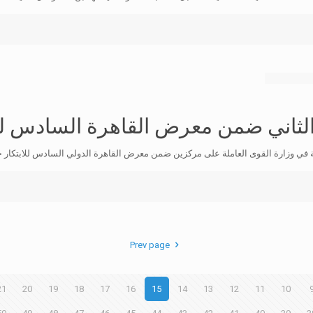
والثاني ضمن معرض القاهرة السادس للا
Prev page
21
20
19
18
17
16
15
14
13
12
11
10