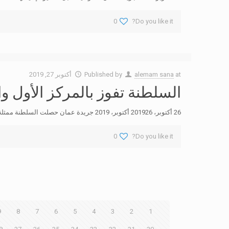
0
Do you like it?
at
alemam sana
Published by
أكتوبر 27, 2019
السلطنة تفوز بالمركز الأول 
26 أكتوبر، 201926 أكتوبر، 2019 جريدة عمان حصلت السلطنة ممثلة في وزارة القوى العاملة على مركزين ضمن معرض القاهرة الدولي السادس للابتكار حيث نالت الكلية التقنية
0
Do you like it?
9
8
7
6
5
4
3
2
1