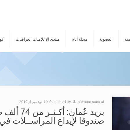
مية
العضوية
مجلة أيام
منتدى الاعلاميات العراقيات
كور
at
alemam sana
Published by
نوفمبر 4, 2019
صندوقا لإيداع المراســلات في 83 فرعا بالسلطنــ