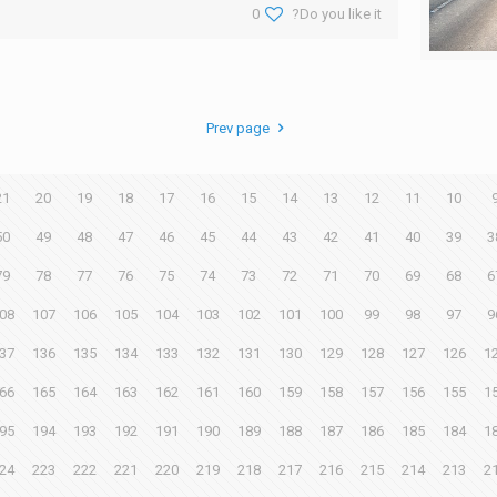
0
Do you like it?
Prev page
21
20
19
18
17
16
15
14
13
12
11
10
50
49
48
47
46
45
44
43
42
41
40
39
3
79
78
77
76
75
74
73
72
71
70
69
68
6
08
107
106
105
104
103
102
101
100
99
98
97
9
37
136
135
134
133
132
131
130
129
128
127
126
1
66
165
164
163
162
161
160
159
158
157
156
155
1
95
194
193
192
191
190
189
188
187
186
185
184
1
24
223
222
221
220
219
218
217
216
215
214
213
2