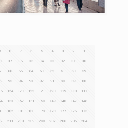
9
8
7
6
5
4
3
2
1
8
37
36
35
34
33
32
31
30
7
66
65
64
63
62
61
60
59
6
95
94
93
92
91
90
89
88
25
124
123
122
121
120
119
118
117
54
153
152
151
150
149
148
147
146
83
182
181
180
179
178
177
176
175
12
211
210
209
208
207
206
205
204