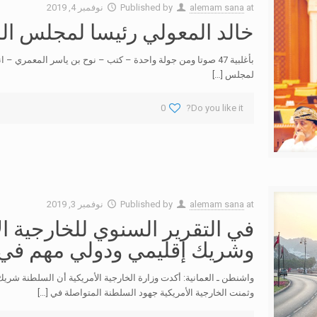
at
alemam sana
Published by
نوفمبر 4, 2019
خالد المعولي رئيسا لمجلس الش
بأغلبية 47 صوتا ومن جولة واحدة – كتب – نوح بن ياسر المعم
لمجلس
[…]
0
Do you like it?
at
alemam sana
Published by
نوفمبر 3, 2019
في التقرير السنوي للخارجية ال
وشريك إقليمي ودولي مهم في 
واشنطن ـ العمانية: أكدت وزارة الخارجية الأمريكية أن السلطنة شر
وثمنت الخارجية الأمريكية جهود السلطنة المتواصلة في
[…]