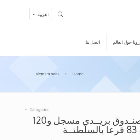
العربية
ونا حول العالم
اتصل بنا
alemam sana
Home
Categories
بريد عُمان: أكـثـر من 74 ألف صنـدوق بريــدي مسجل و120
ة