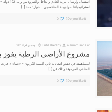
استقبال وإرسال
استراتيجياتنا لمواجهــة المنافسيـن – حوار : حمد
[…]
0
Do you like it?
at
alemam sana
Published by
نوفمبر 4, 2019
مشروع الأراضي الرطبة يفوز بج
لمساهمته في خفض انبعاثات ثاني أكسيد الكربون – «عمان »: فازت شر
المناخي المرموقة وذلك عن
[…]
0
Do you like it?