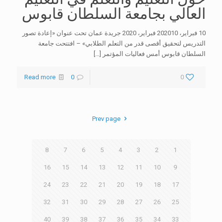
العالي بجامعة السلطان قابوس
10 فبراير، 202010 فبراير، 2020 جريدة عمان تحت عنوان «إعادة تصور
التدريس لتحقيق أقصى قدر من التعلم الطلابي» – افتتحت جامعة
السلطان قابوس أمس فعاليات المؤتمر
[…]
Read more
0
0
Prev page
8
7
6
5
4
3
2
1
16
15
14
13
12
11
10
9
24
23
22
21
20
19
18
17
32
31
30
29
28
27
26
25
40
39
38
37
36
35
34
33