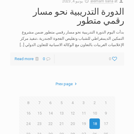
at
alemam sana
يونيو 4, 2023
الدورة التدريبية نحو مسار
رقمي متطور
بدأت اليوم الدورة التدريبية نحو مسار رقمي متطور ضمن مشروع
التمكين الديمقراطي للشباب وتقليص الفجوة الجندرية ،تنفيذ مركز
الإعلاميات العربيات بالتعاون مع الوكالة الاسبانية للتعاون الدولي
[…]
Read more
0
0
Prev page
8
7
6
5
4
3
2
1
16
15
14
13
12
11
10
9
24
23
22
21
20
19
18
17