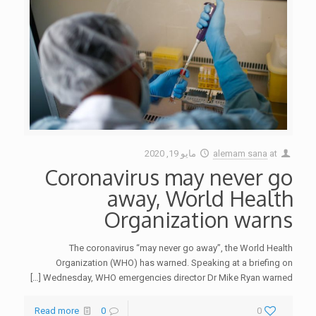
at
alemam sana
مايو 19, 2020
Coronavirus may never go
away, World Health
Organization warns
The coronavirus “may never go away”, the World Health
Organization (WHO) has warned. Speaking at a briefing on
[…]
Wednesday, WHO emergencies director Dr Mike Ryan warned
Read more
0
0