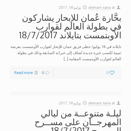
at
alemam sana
يوليو 18, 2017
بحَّارة عُمان للإبحار يشاركون
في بطولة العالم لقوارب
الأوبتمست بتايلاند 18/7/2017
تايلاند في 16 يوليو/ حظى فريق عمان للإبحار لقوارب الأوبتمست بفرصة
ثمينة لكسب خبرة جديدة تُضاف إلى خبراته السابقة وذلك في بطولة
العالم لقوارب الأوبتمست المقامة
[…]
Read more
0
0
at
alemam sana
يوليو 18, 2017
ليلـة متنوعــة من ليالي
المهرجــان على مســرح
المــروج 18/7/2017