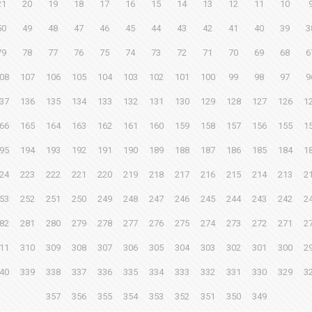
21
20
19
18
17
16
15
14
13
12
11
10
50
49
48
47
46
45
44
43
42
41
40
39
3
79
78
77
76
75
74
73
72
71
70
69
68
6
08
107
106
105
104
103
102
101
100
99
98
97
9
37
136
135
134
133
132
131
130
129
128
127
126
1
66
165
164
163
162
161
160
159
158
157
156
155
1
95
194
193
192
191
190
189
188
187
186
185
184
1
24
223
222
221
220
219
218
217
216
215
214
213
2
53
252
251
250
249
248
247
246
245
244
243
242
2
82
281
280
279
278
277
276
275
274
273
272
271
2
11
310
309
308
307
306
305
304
303
302
301
300
2
40
339
338
337
336
335
334
333
332
331
330
329
3
357
356
355
354
353
352
351
350
349