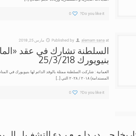
0
Do you like it?
at
alemam sana
Published by
مارس 25, 2018
السلطنة تشارك في عقد «الماء
بنيويورك 25/3/218
العمانية :‏‏ شاركت السلطنة ممثلة بالوفد الدائم لها بنيويورك في المن
المستدامة) ٢٠١٨ /‏‏‏ ٢٠٢٨ التي
[…]
0
Do you like it?
خا جـــديـدا مـع بـدء التشغـيل الــي