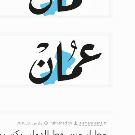
at
alemam sana
Published by
مارس 20, 2018
مطـار مســقط الدولي يكتب تاري