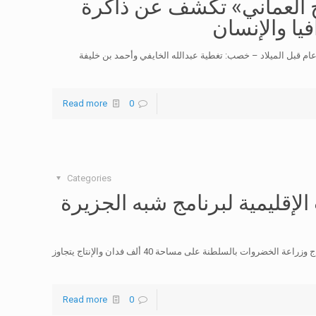
خ العماني» تكشف عن ذاكرة
يا والإنسان
مخطوطات في المعرض المصاحب مسندم ترسخ عراقتها لـ 5000 عام قبل الميلاد – خصب: تغطية عبدالله الخايفي وأحمد بن خليفة
Read more
0
Categories
إقليمية لبرنامج شبه الجزيرة
أكثر من 361 ألف طن إنتاج السلطنة من التمور سنويا – تنوع في إنتاج وزراعة الخضروات بالسلطنة على مساحة 40 ألف فدان والإنتاج يتجاوز
Read more
0