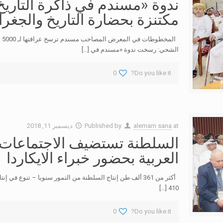
ندوة «مسندم في ذاكرة التاري
مكتنزة بحضارة التاريخ والجغراف
ال
الشحي: رسخت ندوة «مسندم في
[…]
0
Do you like it?
at
alemam sana
Published by
ديسمبر 11, 2018
السلطنة تستضيف الاجتماعات ال
العربية بحضور خبراء الايكاردا
[…]
410
0
Do you like it?