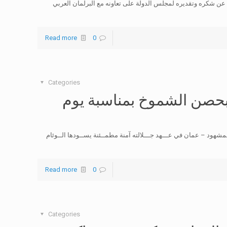
ن شكره وتقديره لمجلس الدولة على تعاونه مع البرلمان العربي
Read more
0
Categories
 بحصن الشموخ بمناسبة يوم
هود – عمان في عـــهد جـــلالته آمنة مطمــئنة يســودها الــوئام
Read more
0
Categories