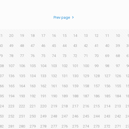
Prev page
21
20
19
18
17
16
15
14
13
12
11
10
50
49
48
47
46
45
44
43
42
41
40
39
3
79
78
77
76
75
74
73
72
71
70
69
68
6
08
107
106
105
104
103
102
101
100
99
98
97
9
37
136
135
134
133
132
131
130
129
128
127
126
1
66
165
164
163
162
161
160
159
158
157
156
155
1
95
194
193
192
191
190
189
188
187
186
185
184
1
24
223
222
221
220
219
218
217
216
215
214
213
2
53
252
251
250
249
248
247
246
245
244
243
242
2
82
281
280
279
278
277
276
275
274
273
272
271
2