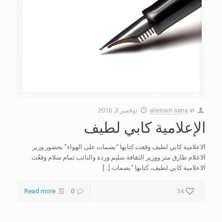
at
alemam sana
نوفمبر 3, 2016
الإعلامية كابي لطيف
الاعلامية كابي لطيف وقعت كتابها “بصمات على الهواء” بحضور وزير
الاعلام طارق متر ووزير الثقافة سليم وردة والنائب تمام سلام وقعّت
الاعلامية كابي لطيف، كتابها “بصمات
[…]
Read more
0
34