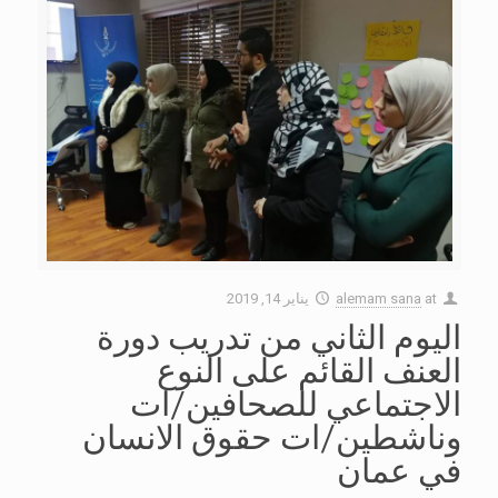
at
alemam sana
يناير 14, 2019
اليوم الثاني من تدريب دورة
العنف القائم على النوع
الاجتماعي للصحافين/ات
وناشطين/ات حقوق الانسان
في عمان