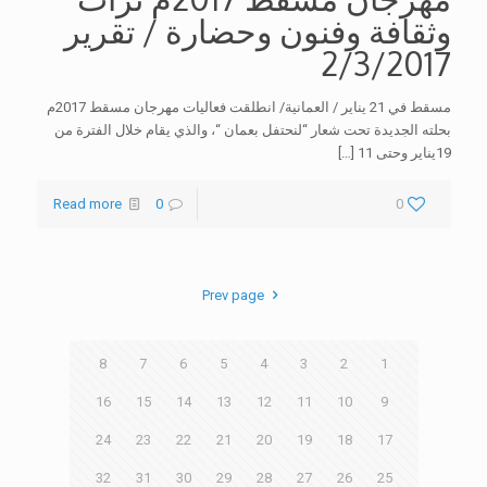
وثقافة وفنون وحضارة / تقرير
2/3/2017
مسقط في 21 يناير / العمانية/ انطلقت فعاليات مهرجان مسقط 2017م
بحلته الجديدة تحت شعار “لنحتفل بعمان “، والذي يقام خلال الفترة من
19يناير وحتى 11
[…]
Read more
0
0
Prev page
8
7
6
5
4
3
2
1
16
15
14
13
12
11
10
9
24
23
22
21
20
19
18
17
32
31
30
29
28
27
26
25