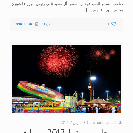
صاحب السمو السيد فهد بن محمود آل سعيد نائب رئيس الوزراء لشؤون
مجلس الوزراء أمس
[…]
Read more
0
0
at
alemam sana
مارس 2, 2017
مهرجان مسقط 2017م تراث